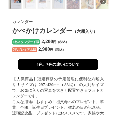
カレンダー
かべかけカレンダー
（六曜入り）
2,200
4色スタンダード版
円（税込）
2,900
7色プレミアム版
円（税込）
4色、7色の違いについて
【人気商品】冠婚葬祭の予定管理に便利な六曜入
り！サイズは 297×420mm（A3縦） の大判サイズ
で、お気に入りの写真を大きく配置できるフォトカ
レンダーです。
こんな用途におすすめ！祖父母へのプレゼント、卒
業、卒団、誕生日プレゼント、敬老の日の記念品、
退職記念品、プレゼントにおススメです。家族や大