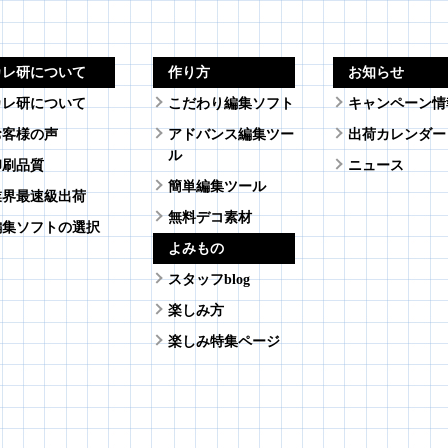
カレ研について
作り方
お知らせ
カレ研について
こだわり編集ソフト
キャンペーン情
お客様の声
アドバンス編集ツー
出荷カレンダー
ル
印刷品質
ニュース
簡単編集ツール
業界最速級出荷
無料デコ素材
編集ソフトの選択
よみもの
スタッフblog
楽しみ方
楽しみ特集ページ