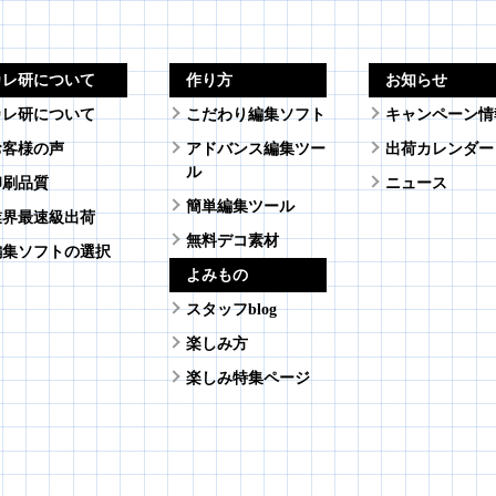
カレ研について
作り方
お知らせ
カレ研について
こだわり編集ソフト
キャンペーン情
お客様の声
アドバンス編集ツー
出荷カレンダー
ル
印刷品質
ニュース
簡単編集ツール
業界最速級出荷
無料デコ素材
編集ソフトの選択
よみもの
スタッフblog
楽しみ方
楽しみ特集ページ